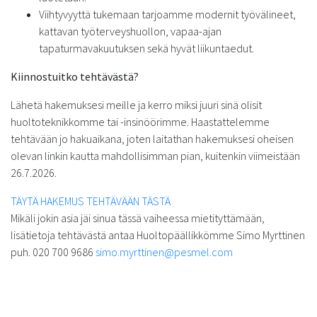
Viihtyvyyttä tukemaan tarjoamme modernit työvälineet,
kattavan työterveyshuollon, vapaa-ajan
tapaturmavakuutuksen sekä hyvät liikuntaedut.
Kiinnostuitko tehtävästä?
Lähetä hakemuksesi meille ja kerro miksi juuri sinä olisit
huoltoteknikkomme tai -insinöörimme. Haastattelemme
tehtävään jo hakuaikana, joten laitathan hakemuksesi oheisen
olevan linkin kautta mahdollisimman pian, kuitenkin viimeistään
26.7.2026.
TÄYTÄ HAKEMUS TEHTÄVÄÄN TÄSTÄ
Mikäli jokin asia jäi sinua tässä vaiheessa mietityttämään,
lisätietoja tehtävästä antaa Huoltopäällikkömme Simo Myrttinen
puh. 020 700 9686
simo.myrttinen@pesmel.com