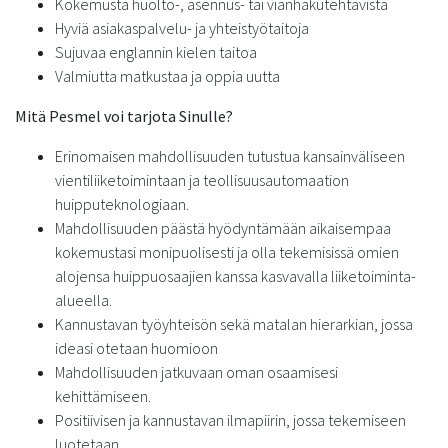
Kokemusta huolto-, asennus- tai vianhakutehtävistä
Hyviä asiakaspalvelu- ja yhteistyötaitoja
Sujuvaa englannin kielen taitoa
Valmiutta matkustaa ja oppia uutta
Mitä Pesmel voi tarjota Sinulle?
Erinomaisen mahdollisuuden tutustua kansainväliseen
vientiliiketoimintaan ja teollisuusautomaation
huipputeknologiaan.
Mahdollisuuden päästä hyödyntämään aikaisempaa
kokemustasi monipuolisesti ja olla tekemisissä omien
alojensa huippuosaajien kanssa kasvavalla liiketoiminta-
alueella.
Kannustavan työyhteisön sekä matalan hierarkian, jossa
ideasi otetaan huomioon
Mahdollisuuden jatkuvaan oman osaamisesi
kehittämiseen.
Positiivisen ja kannustavan ilmapiirin, jossa tekemiseen
luotetaan.