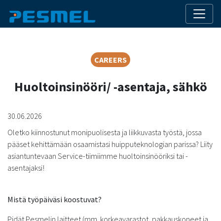
CAREERS
Huoltoinsinööri/ -asentaja, sähkö
30.06.2026
Oletko kiinnostunut monipuolisesta ja liikkuvasta työstä, jossa
pääset kehittämään osaamistasi huipputeknologian parissa? Liity
asiantuntevaan Service-tiimiimme huoltoinsinööriksi tai -
asentajaksi!
Mistä työpäiväsi koostuvat?
Pidät Pesmelin laitteet (mm. korkeavarastot, pakkauskoneet ja