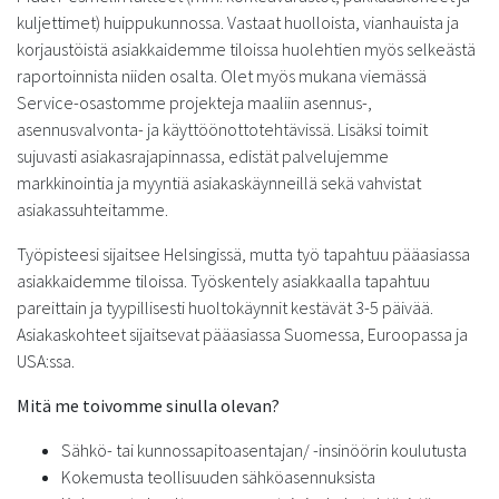
kuljettimet) huippukunnossa. Vastaat huolloista, vianhauista ja
korjaustöistä asiakkaidemme tiloissa huolehtien myös selkeästä
raportoinnista niiden osalta. Olet myös mukana viemässä
Service-osastomme projekteja maaliin asennus-,
asennusvalvonta- ja käyttöönottotehtävissä. Lisäksi toimit
sujuvasti asiakasrajapinnassa, edistät palvelujemme
markkinointia ja myyntiä asiakaskäynneillä sekä vahvistat
asiakassuhteitamme.
Työpisteesi sijaitsee Helsingissä, mutta työ tapahtuu pääasiassa
asiakkaidemme tiloissa. Työskentely asiakkaalla tapahtuu
pareittain ja tyypillisesti huoltokäynnit kestävät 3-5 päivää.
Asiakaskohteet sijaitsevat pääasiassa Suomessa, Euroopassa ja
USA:ssa.
Mitä me toivomme sinulla olevan?
Sähkö- tai kunnossapitoasentajan/ -insinöörin koulutusta
Kokemusta teollisuuden sähköasennuksista